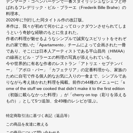
デンマーク・コペンハーゲンで一番スタイリッシュなシェフと呼
ばれるフレデリック・ビル・ブラーエ（Frederik Bille Brahe）の
料理本。
2020年に刊行した同タイトル作の改訂版。
本作は、我々が初めて何かによってロックダウンさせられてしま
うという奇妙な経験のもとに生まれた。
作者の料理が魅せるようなシンプルで誠実なスピリットをそれぞ
れの家で抱いた「Apartamento」チームによって企画された一冊
であり、そこには日本人アーティストである平山昌尚（HIMAA）
の線画とビル・ブラーエの料理の写真が添えられている。
今や世界的に有名な作者のレストラン「アトリエ・セプテンバ
ー」「アポロ・バー」「カフェテリア」の定番料理から、家族の
ために自宅で作る個人的なお気に入りの一食まで、シンプルであ
りながら考え抜かれた料理を掲載。前作の44種のメニューに「s
ome of the stuff we cooked that didn’t make it to the first edition
（初版に載らなかった料理）」が「cherry on top（彩りを添える
もの）」として5つ追加、全49種のレシピが並ぶ。
特定商取引法に基づく表記（返品等）
この商品を友達に教える
この商品について問い合わせる