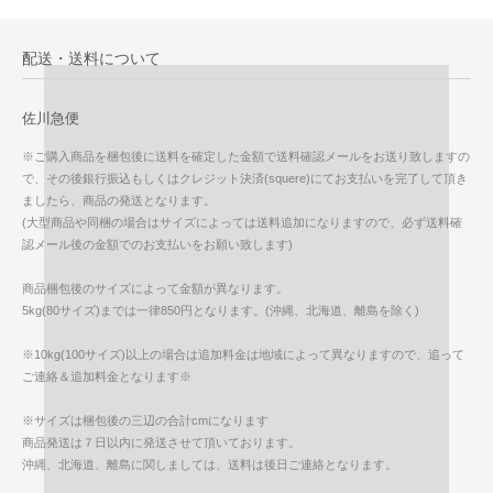
配送・送料について
佐川急便
※ご購入商品を梱包後に送料を確定した金額で送料確認メールをお送り致しますの
で、その後銀行振込もしくはクレジット決済(squere)にてお支払いを完了して頂き
ましたら、商品の発送となります。
(大型商品や同梱の場合はサイズによっては送料追加になりますので、必ず送料確
認メール後の金額でのお支払いをお願い致します)
商品梱包後のサイズによって金額が異なります。
5kg(80サイズ)までは一律850円となります。(沖縄、北海道、離島を除く)
※10kg(100サイズ)以上の場合は追加料金は地域によって異なりますので、追って
ご連絡＆追加料金となります※
※サイズは梱包後の三辺の合計cmになります
商品発送は７日以内に発送させて頂いております。
沖縄、北海道、離島に関しましては、送料は後日ご連絡となります。