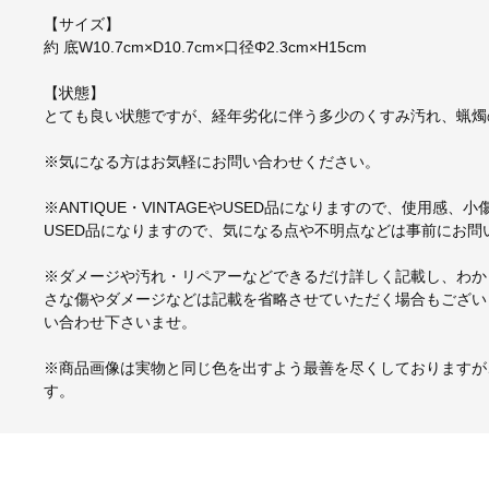
【サイズ】
約 底W10.7cm×D10.7cm×口径Φ2.3cm×H15cm
【状態】
とても良い状態ですが、経年劣化に伴う多少のくすみ汚れ、蝋燭
※気になる方はお気軽にお問い合わせください。
※ANTIQUE・VINTAGEやUSED品になりますので、使用感
USED品になりますので、気になる点や不明点などは事前にお問
※ダメージや汚れ・リペアーなどできるだけ詳しく記載し、わか
さな傷やダメージなどは記載を省略させていただく場合もござい
い合わせ下さいませ。
※商品画像は実物と同じ色を出すよう最善を尽くしておりますが
す。