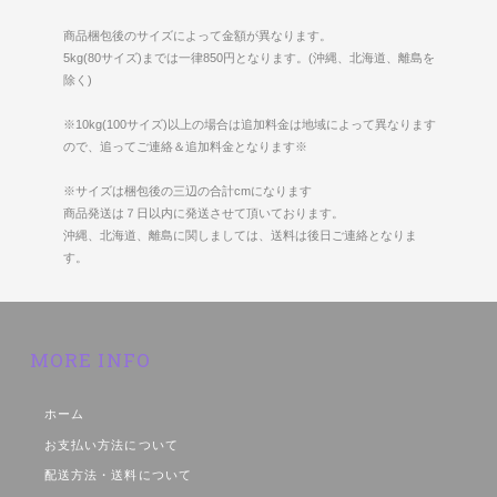
商品梱包後のサイズによって金額が異なります。
5kg(80サイズ)までは一律850円となります。(沖縄、北海道、離島を
除く)
※10kg(100サイズ)以上の場合は追加料金は地域によって異なります
ので、追ってご連絡＆追加料金となります※
※サイズは梱包後の三辺の合計cmになります
商品発送は７日以内に発送させて頂いております。
沖縄、北海道、離島に関しましては、送料は後日ご連絡となりま
す。
MORE INFO
ホーム
お支払い方法について
配送方法・送料について