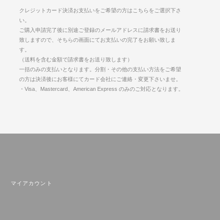
クレジットカード決済お支払いをご希望の方はこちらをご選択下さ
い。
ご購入申請完了後に別途ご登録のメールアドレスに請求書をお送り
致しますので、そちらの画面にてお支払いの完了をお願い致しま
す。
（送料を含む金額で請求書をお送り致します）
一括のみの支払いとなります。分割・その他の支払い方法をご希望
の方は決済後にお客様にてカード会社にご連絡・変更下さいませ。
・Visa、Mastercard、American Express のみのご対応となります。
マイアカウント