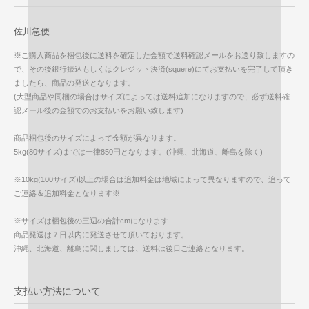
佐川急便
※ご購入商品を梱包後に送料を確定した金額で送料確認メールをお送り致しますの
で、その後銀行振込もしくはクレジット決済(squere)にてお支払いを完了して頂き
ましたら、商品の発送となります。
(大型商品や同梱の場合はサイズによっては送料追加になりますので、必ず送料確
認メール後の金額でのお支払いをお願い致します)
商品梱包後のサイズによって金額が異なります。
5kg(80サイズ)までは一律850円となります。(沖縄、北海道、離島を除く)
※10kg(100サイズ)以上の場合は追加料金は地域によって異なりますので、追って
ご連絡＆追加料金となります※
※サイズは梱包後の三辺の合計cmになります
商品発送は７日以内に発送させて頂いております。
沖縄、北海道、離島に関しましては、送料は後日ご連絡となります。
支払い方法について