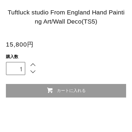
Tuftluck studio From England Hand Painti
ng Art/Wall Deco(TS5)
15,800円
購入数
カートに入れる