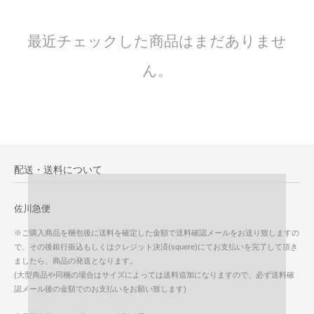
最近チェックした商品はまだありませ
ん。
配送・送料について
佐川急便
※ご購入商品を梱包後に送料を確定した金額で送料確認メールをお送り致しますの
で、その後銀行振込もしくはクレジット決済(squere)にてお支払いを完了して頂き
ましたら、商品の発送となります。
(大型商品や同梱の場合はサイズによっては送料追加になりますので、必ず送料確
認メール後の金額でのお支払いをお願い致します)