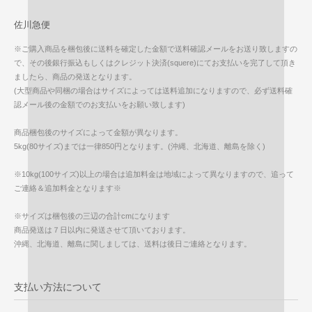
佐川急便
※ご購入商品を梱包後に送料を確定した金額で送料確認メールをお送り致しますの
で、その後銀行振込もしくはクレジット決済(squere)にてお支払いを完了して頂き
ましたら、商品の発送となります。
(大型商品や同梱の場合はサイズによっては送料追加になりますので、必ず送料確
認メール後の金額でのお支払いをお願い致します)
商品梱包後のサイズによって金額が異なります。
5kg(80サイズ)までは一律850円となります。(沖縄、北海道、離島を除く)
※10kg(100サイズ)以上の場合は追加料金は地域によって異なりますので、追って
ご連絡＆追加料金となります※
※サイズは梱包後の三辺の合計cmになります
商品発送は７日以内に発送させて頂いております。
沖縄、北海道、離島に関しましては、送料は後日ご連絡となります。
支払い方法について