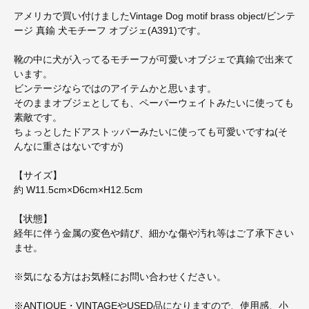
アメリカで買い付けましたVintage Dog motif brass object/ビンテ
ージ 真鍮 犬モチーフ オブジェ(A391)です。
靴の中に犬が入ってるモチーフが可愛いオブジェで真鍮で出来て
います。
ビンテージならではのアイテムかと思います。
そのままオブジェとしても、ペーパーウェイトみたいに使っても
素敵です。
ちょっとしたドアストッパーみたいに使っても可愛いですね(そ
んなに重さはないですが)
【サイズ】
約 W11.5cm×D6cm×H12.5cm
【状態】
経年に伴う金属の変色や錆び、細かな傷や汚れ等はご了承下さい
ませ。
※気になる方はお気軽にお問い合わせください。
※ANTIQUE・VINTAGEやUSED品になりますので、使用感、小