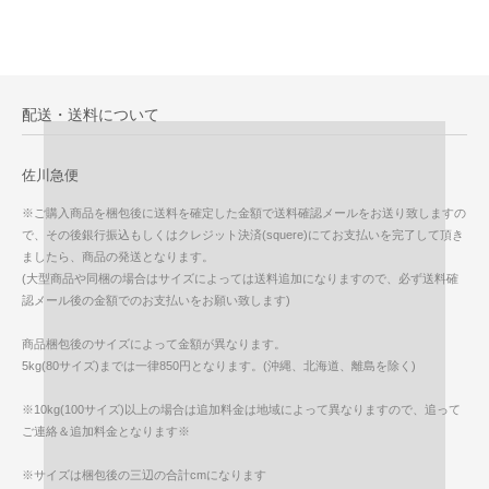
配送・送料について
佐川急便
※ご購入商品を梱包後に送料を確定した金額で送料確認メールをお送り致しますの
で、その後銀行振込もしくはクレジット決済(squere)にてお支払いを完了して頂き
ましたら、商品の発送となります。
(大型商品や同梱の場合はサイズによっては送料追加になりますので、必ず送料確
認メール後の金額でのお支払いをお願い致します)
商品梱包後のサイズによって金額が異なります。
5kg(80サイズ)までは一律850円となります。(沖縄、北海道、離島を除く)
※10kg(100サイズ)以上の場合は追加料金は地域によって異なりますので、追って
ご連絡＆追加料金となります※
※サイズは梱包後の三辺の合計cmになります