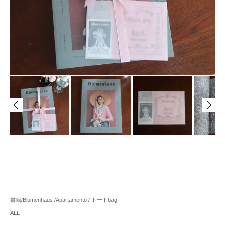
書籍/Blumenhaus /Apartamento / トートbag
ALL