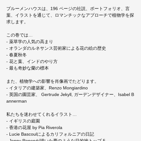
ブルーメンハウスは、196 ページの社説、ポートフォリオ、言
葉、イラストを通じて、ロマンチックなアプローチで植物学を探
求します。
この巻では…
- 薬草学の人気の高まり
- オランダのルネサンス芸術家による花の絵の歴史
- 春夏秋冬
- 花と葉、インドのやり方
- 最も奇妙な蘭の標本
また、植物学への影響を肖像画でたどります。
- イタリアの建築家、Renzo Mongiardino
- 英国の園芸家、 Gertrude Jekyll, ガーデンデザイナー、Isabel B
annerman
私たちを迷わせてくれるイラスト…
- イギリスの庭園
- 香港の花屋 by Pia Riverola
- Lucie Bascoulによるカリフォルニアの日記
- Jenny Ronenが描いた夢のような目的地トップ 5