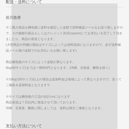
配送・送料について
佐川急便
※ご購入商品を梱包後に送料を確定した金額で送料確認メールをお送り致しますの
で、その後銀行振込もしくはクレジット決済(squere)にてお支払いを完了して頂き
ましたら、商品の発送となります。
(大型商品や同梱の場合はサイズによっては送料追加になりますので、必ず送料確
認メール後の金額でのお支払いをお願い致します)
商品梱包後のサイズによって金額が異なります。
5kg(80サイズ)までは一律850円となります。(沖縄、北海道、離島を除く)
※10kg(100サイズ)以上の場合は追加料金は地域によって異なりますので、追って
ご連絡＆追加料金となります※
※サイズは梱包後の三辺の合計cmになります
商品発送は７日以内に発送させて頂いております。
沖縄、北海道、離島に関しましては、送料は後日ご連絡となります。
支払い方法について