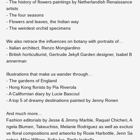
- The history of flowers paintings by Netherlandish Renaissance
artists
- The four seasons
- Flowers and leaves, the Indian way
- The weirdest orchid specimens
We also retrace the influences on botany with portraits of…
- Italian architect, Renzo Mongiardino
- British horticulturist, Gertrude Jekyll Garden designer, Isabel B
annerman
Illustrations that make us wander through…
- The gardens of England
- Hong Kong florists by Pia Riverola
- A Californian diary by Lucie Bascoul
- A top 5 of dreamy destinations painted by Jenny Ronen
And much more…
Fashion editorials by Jesse & Jimmy Marble, Raquel Chicheri, A
ngela Blumen, Takeuchiss, Melanie Rodriguez as well as exclusi
ve floral compositions and artworks by Rosie Harbottle, Jenn Sa
nchez, Mike Willcox, Sofia Iva, Emily Isabella…