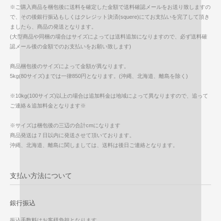
※ご購入商品を梱包後に送料を確定した金額で送料確認メールをお送り致しますの
で、その後銀行振込もしくはクレジット決済(squere)にてお支払いを完了して頂き
ましたら、商品の発送となります。
(大型商品や同梱の場合はサイズによっては送料追加になりますので、必ず送料確
認メール後の金額でのお支払いをお願い致します)
商品梱包後のサイズによって金額が異なります。
5kg(80サイズ)までは一律850円となります。(沖縄、北海道、離島を除く)
※10kg(100サイズ)以上の場合は追加料金は地域によって異なりますので、追って
ご連絡＆追加料金となります※
※サイズは梱包後の三辺の合計cmになります
商品発送は７日以内に発送させて頂いております。
沖縄、北海道、離島に関しましては、送料は後日ご連絡となります。
支払い方法について
銀行振込
振込手数料はお客様負担となります