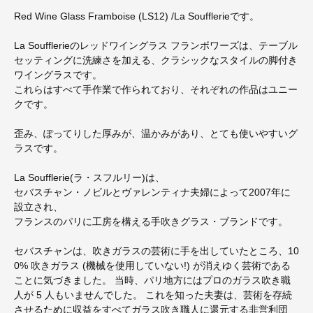
Red Wine Glass Framboise (LS12) /La Soufflerieです。
La Soufflerieのレッドワイングラス フランボワーズは、テーブル
セッティングに洗練さを加える、クラシックなスタイルの脚付き
ワイングラスです。
これらはすべて手作業で作られており、それぞれの作品はユニー
クです。
歪み、ぽってりした厚みが、温かみがあり、とても使いやすいグ
ラスです。
La Soufflerie(ラ・スフルリー)は、
セバスチャン・ノビルとヴァレンティナ夫婦によって2007年に
設立され、
フランスのパリに工房を構える手吹きグラス・ブランドです。
セバスチャンは、吹きガラスの芸術に手を出していたところ、10
0% 吹きガラス (機械を使用していない!) が消えゆく芸術である
ことに気づきました。 当時、パリ地方にはプロのガラス吹き職
人が 5 人もいませんでした。 これを知った夫妻は、芸術を存続
させるために収益をすべてガラス吹き職人に還元する非営利団