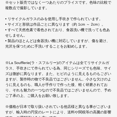
※セット販売ではなく一つあたりのプライスです。色味の比較で
複数点で撮影しています。
• リサイクルガラスのみを使用し手吹きで作られています。
• サイズと形状は作品ごとに異なります（約 1cm ～ 2cm）。
• すべて天然色素で着色されており、食器洗い機で洗っても色あ
せしません。
• 製品のほとんどは食器洗い機に対応していますが、傷を避け、
光沢を保つために手洗いすることをお勧めします。
※La Soufflerie(ラ・スフルリー)のアイテムは全てリサイクルガ
ラス、手吹きにて作られている為、同じシリーズでも色味、サイ
ズは微妙に異なります。また、ヒビのように見えるものもござい
ますが、製作時の物で不良品ではございません。小さな欠けのよ
うに見えるのも、職人が手作りで作った後、軽く研磨されてお
り、それも魅力の一つなので不良品ではございませんので、予め
ご了承の上、ご購入をお願い致します。
※価格が日本で取り扱いされている他店様と異なる事がございま
すが、輸入時の円安のレートにより、送料や関税等の高騰の影響