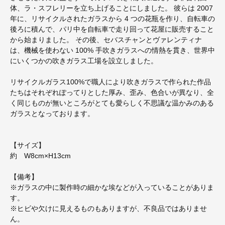
体、ラ・スフレリーを立ち上げることにしました。 彼らは 2007
年に、リサイクルされたガラスから 4 つの花瓶を作り、自転車の
後ろに積んで、パリ中を自転車で走り回って花屋に販売すること
から始まりました。 その後、セバスチャンとヴァレンティナ
は、機械を使わない 100% 手吹きガラスへの情熱を貫き、世界中
にいくつかの吹きガラス工場を設立しました。
リサイクルガラス100%で職人により吹きガラスで作られた作品
たちはそれぞれぽってりとした厚み、歪み、色合いが異なり、全
く同じものが無いところがとても愛らしく不思議な温かみのある
ガラスとなっております。
【サイズ】
約 W8cm×H13cm
【備考】
※ガラスの中に製作時の細かな埃などが入っていることがありま
す。
※ヒビや欠けに見えるものもありますが、不良品ではありませ
ん。