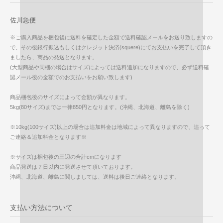
佐川急便
※ご購入商品を梱包後に送料を確定した金額で送料確認メールをお送り致しますの
で、その後銀行振込もしくはクレジット決済(squere)にてお支払いを完了して頂き
ましたら、商品の発送となります。
(大型商品や同梱の場合はサイズによっては送料追加になりますので、必ず送料確
認メール後の金額でのお支払いをお願い致します)
商品梱包後のサイズによって金額が異なります。
5kg(80サイズ)までは一律850円となります。(沖縄、北海道、離島を除く)
※10kg(100サイズ)以上の場合は追加料金は地域によって異なりますので、追って
ご連絡＆追加料金となります※
※サイズは梱包後の三辺の合計cmになります
商品発送は７日以内に発送させて頂いております。
沖縄、北海道、離島に関しましては、送料は後日ご連絡となります。
支払い方法について