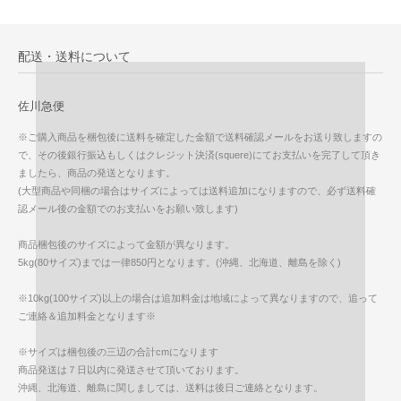
配送・送料について
佐川急便
※ご購入商品を梱包後に送料を確定した金額で送料確認メールをお送り致しますの
で、その後銀行振込もしくはクレジット決済(squere)にてお支払いを完了して頂き
ましたら、商品の発送となります。
(大型商品や同梱の場合はサイズによっては送料追加になりますので、必ず送料確
認メール後の金額でのお支払いをお願い致します)
商品梱包後のサイズによって金額が異なります。
5kg(80サイズ)までは一律850円となります。(沖縄、北海道、離島を除く)
※10kg(100サイズ)以上の場合は追加料金は地域によって異なりますので、追って
ご連絡＆追加料金となります※
※サイズは梱包後の三辺の合計cmになります
商品発送は７日以内に発送させて頂いております。
沖縄、北海道、離島に関しましては、送料は後日ご連絡となります。