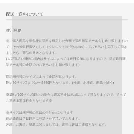
配送・送料について
佐川急便
※ご購入商品を梱包後に送料を確定した金額で送料確認メールをお送り致しますの
で、その後銀行振込もしくはクレジット決済(squere)にてお支払いを完了して頂き
ましたら、商品の発送となります。
(大型商品や同梱の場合はサイズによっては送料追加になりますので、必ず送料確
認メール後の金額でのお支払いをお願い致します)
商品梱包後のサイズによって金額が異なります。
5kg(80サイズ)までは一律850円となります。(沖縄、北海道、離島を除く)
※10kg(100サイズ)以上の場合は追加料金は地域によって異なりますので、追って
ご連絡＆追加料金となります※
※サイズは梱包後の三辺の合計cmになります
商品発送は７日以内に発送させて頂いております。
沖縄、北海道、離島に関しましては、送料は後日ご連絡となります。