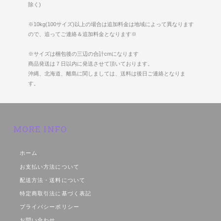
除く)
※10kg(100サイズ)以上の場合は追加料金は地域によって異なります
ので、追ってご連絡＆追加料金となります※
※サイズは梱包後の三辺の合計cmになります
商品発送は７日以内に発送させて頂いております。
沖縄、北海道、離島に関しましては、送料は後日ご連絡となりま
す。
MORE INFO
ホーム
お支払い方法について
配送方法・送料について
特定商取引法に基づく表記
プライバシーポリシー
お問い合わせ