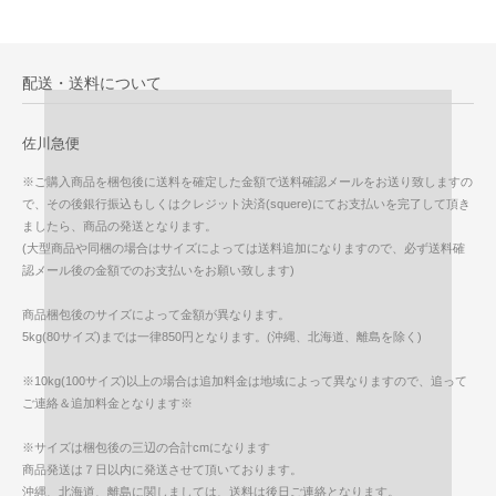
配送・送料について
佐川急便
※ご購入商品を梱包後に送料を確定した金額で送料確認メールをお送り致しますの
で、その後銀行振込もしくはクレジット決済(squere)にてお支払いを完了して頂き
ましたら、商品の発送となります。
(大型商品や同梱の場合はサイズによっては送料追加になりますので、必ず送料確
認メール後の金額でのお支払いをお願い致します)
商品梱包後のサイズによって金額が異なります。
5kg(80サイズ)までは一律850円となります。(沖縄、北海道、離島を除く)
※10kg(100サイズ)以上の場合は追加料金は地域によって異なりますので、追って
ご連絡＆追加料金となります※
※サイズは梱包後の三辺の合計cmになります
商品発送は７日以内に発送させて頂いております。
沖縄、北海道、離島に関しましては、送料は後日ご連絡となります。