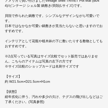
アメリカで買い付けましたVintage Shell TRIVET Pot Mat (B04
4)/ビンテージ シェル製 鍋敷き/貝殻(Lサイズ)です。
貝殻で作られた鍋敷です。シンプルなデザインながら可愛いで
す。
日本ではなかなか可愛い鍋敷きが見当たらないと思いますのでお
すすめです。
インテリアとして花瓶や植木鉢の下に敷いたりする敷物としても
おすすめです。
※2点写っている写真はサイズ比較でセット販売ではありませ
ん。こちらのアイテムは写真の左下の方です
※サイズ比較のショップカードは名刺サイズです
【サイズ】
約 W21.5cm×D21.5cm×H1cm
【状態】
経年劣化に伴う、汚れや多少の欠け、テグスの飛び出しなどはご
了承ください。(写真参照)