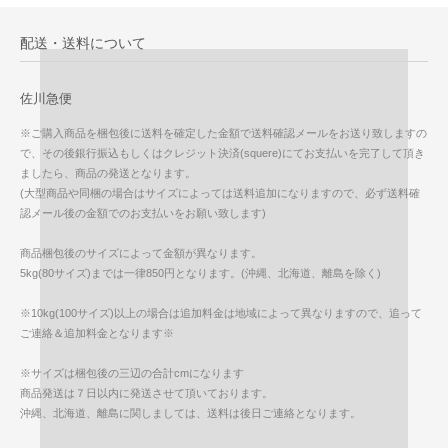
配送・送料について
佐川急便
※ご購入商品を梱包後に送料を確定した金額で送料確認メールをお送り致しますの
で、その後銀行振込もしくはクレジット決済(squere)にてお支払いを完了して頂き
ましたら、商品の発送となります。
(大型商品や同梱の場合はサイズによっては送料追加になりますので、必ず送料確
認メール後の金額でのお支払いをお願い致します)
商品梱包後のサイズによって金額が異なります。
5kg(80サイズ)までは一律850円となります。(沖縄、北海道、離島を除く)
※10kg(100サイズ)以上の場合は追加料金は地域によって異なりますので、追って
ご連絡＆追加料金となります※
※サイズは梱包後の三辺の合計cmになります
商品発送は７日以内に発送させて頂いております。
沖縄、北海道、離島に関しましては、送料は後日ご連絡となります。