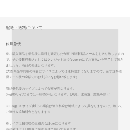
配送・送料について
佐川急便
※ご購入商品を梱包後に送料を確定した金額で送料確認メールをお送り致しますの
で、その後銀行振込もしくはクレジット決済(squere)にてお支払いを完了して頂き
ましたら、商品の発送となります。
(大型商品や同梱の場合はサイズによっては送料追加になりますので、必ず送料確
認メール後の金額でのお支払いをお願い致します)
商品梱包後のサイズによって金額が異なります。
5kg(80サイズ)までは一律850円となります。(沖縄、北海道、離島を除く)
※10kg(100サイズ)以上の場合は追加料金は地域によって異なりますので、追って
ご連絡＆追加料金となります※
※サイズは梱包後の三辺の合計cmになります
商品発送は７日以内に発送させて頂いております。