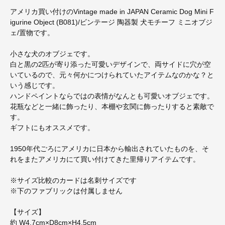
アメリカ買い付けのVintage made in JAPAN Ceramic Dog Mini F
igurine Object (B081)/ビンテージ 陶器製 犬モチーフ ミニオブジ
ェ/置物です。
小さな犬のオブジェです。
白と黒の2匹が寄り添った可愛いデザインで、両サイドに穴が空
いているので、元々何かにつけられていたアイテムなのかな？と
いう感じです。
ハンドペイントならではの表情がなんとも可愛いオブジェです。
花瓶などと一緒に飾ったり、本棚や玄関に飾ったりすると素敵で
す。
ギフトにもオススメです。
1950年代ごろにアメリカに日本から輸出されていたものを、そ
れをまたアメリカにて買い付けてきた里帰りアイテムです。
※サイズ比較のカードは名刺サイズです
※下のファブリックは付属しません
【サイズ】
約 W4.7cm×D8cm×H4.5cm