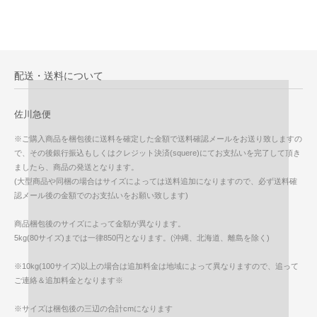
配送・送料について
佐川急便
※ご購入商品を梱包後に送料を確定した金額で送料確認メールをお送り致しますの
で、その後銀行振込もしくはクレジット決済(squere)にてお支払いを完了して頂き
ましたら、商品の発送となります。
(大型商品や同梱の場合はサイズによっては送料追加になりますので、必ず送料確
認メール後の金額でのお支払いをお願い致します)
商品梱包後のサイズによって金額が異なります。
5kg(80サイズ)までは一律850円となります。(沖縄、北海道、離島を除く)
※10kg(100サイズ)以上の場合は追加料金は地域によって異なりますので、追って
ご連絡＆追加料金となります※
※サイズは梱包後の三辺の合計cmになります