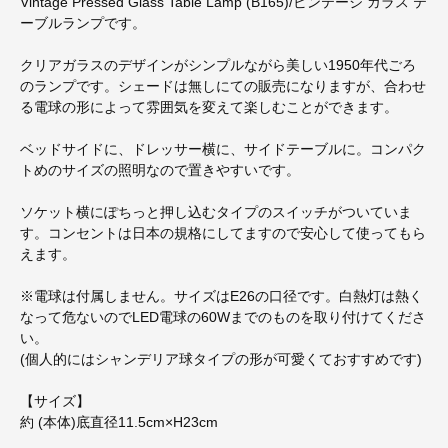
Vintage Pressed Glass Table Lamp (B165)/ビンテージ ガラス テ
ーブルランプです。
クリアガラスのデザインがシンプルながら美しい1950年代ごろ
のランプです。シェードは無しにての販売になりますが、合わせ
る電球の形によって雰囲気を変えて楽しむことができます。
ベッドサイドに、ドレッサー横に、サイドテーブルに。コンパク
トめのサイズの照明なので置きやすいです。
ソケット横にぽちっと押し込むタイプのスイッチがついていま
す。コンセントは日本の規格にしてますので安心して使ってもら
えます。
※電球は付属しません。サイズはE26の口径です。白熱灯は熱く
なって危ないのでLED電球の60Wまでのものを取り付けてくださ
い。
(個人的にはシャンデリア球タイプの形が可愛くておすすめです)
【サイズ】
約 (本体)底直径11.5cm×H23cm