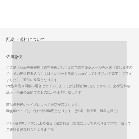
配送・送料について
佐川急便
※ご購入商品を梱包後に送料を確定した金額で送料確認メールをお送り致しますの
で、その後銀行振込もしくはクレジット決済(squere)にてお支払いを完了して頂き
ましたら、商品の発送となります。
(大型商品や同梱の場合はサイズによっては送料追加になりますので、必ず送料確
認メール後の金額でのお支払いをお願い致します)
商品梱包後のサイズによって金額が異なります。
5kg(80サイズ)までは一律850円となります。(沖縄、北海道、離島を除く)
※10kg(100サイズ)以上の場合は追加料金は地域によって異なりますので、追って
ご連絡＆追加料金となります※