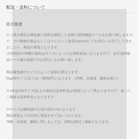
配送・送料について
佐川急便
※ご購入商品を梱包後に送料を確定した金額で送料確認メールをお送り致しますの
で、その後銀行振込もしくはクレジット決済(squere)にてお支払いを完了して頂き
ましたら、商品の発送となります。
(大型商品や同梱の場合はサイズによっては送料追加になりますので、必ず送料確
認メール後の金額でのお支払いをお願い致します)
商品梱包後のサイズによって金額が異なります。
5kg(80サイズ)までは一律850円となります。(沖縄、北海道、離島を除く)
※10kg(100サイズ)以上の場合は追加料金は地域によって異なりますので、追って
ご連絡＆追加料金となります※
※サイズは梱包後の三辺の合計cmになります
商品発送は７日以内に発送させて頂いております。
沖縄、北海道、離島に関しましては、送料は後日ご連絡となります。