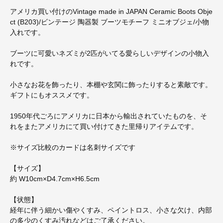
アメリカ買い付けのVintage made in JAPAN Ceramic Boots Obje
ct (B203)/ビンテージ 陶器製 ブーツモチーフ ミニオブジェ/小物
入れです。
ブーツに可愛いネズミが2匹がいてる愛らしいデザインの小物入
れです。
小さなお花を飾ったり、本棚や玄関に飾ったりすると素敵です。
ギフトにもオススメです。
1950年代ごろにアメリカに日本から輸出されていたものを、そ
れをまたアメリカにて買い付けてきた里帰りアイテムです。
※サイズ比較のカードは名刺サイズです
【サイズ】
約 W10cm×D4.7cm×H6.5cm
【状態】
経年に伴う細かい傷やくすみ、ペイントロス、小さな欠け、内部
の多少のくすみ汚れなどはご了承ください。