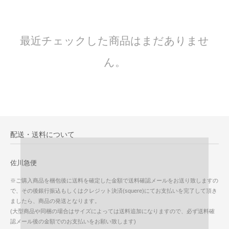
最近チェックした商品はまだありませ
ん。
配送・送料について
佐川急便
※ご購入商品を梱包後に送料を確定した金額で送料確認メールをお送り致しますの
で、その後銀行振込もしくはクレジット決済(squere)にてお支払いを完了して頂き
ましたら、商品の発送となります。
(大型商品や同梱の場合はサイズによっては送料追加になりますので、必ず送料確
認メール後の金額でのお支払いをお願い致します)