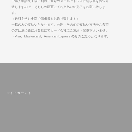
ご購入申請完了後に別途ご登録のメールアドレスに請求書をお送り
致しますので、そちらの画面にてお支払いの完了をお願い致しま
す。
（送料を含む金額で請求書をお送り致します）
一括のみの支払いとなります。分割・その他の支払い方法をご希望
の方は決済後にお客様にてカード会社にご連絡・変更下さいませ。
・Visa、Mastercard、American Express のみのご対応となります。
マイアカウント