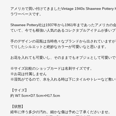
アメリカで買い付けてきましたVintage 1940s Shawnee Pottery H
ラワーベースです。
Shawnee Pottery社は1937年から1961年まであった
ていて、今でも根強い人気のあるコレクタブルアイテムが多いブ
手のデザインの花瓶は当時色々なブランドから出されていますが、Sha
てりしたシルエットと絶妙なカラーが可愛いなと思います。
お花を入れても可愛いし、そのままでもオブジェとして可愛いで
※サイズ比較のショップカードは名刺サイズです。
※お花は付属しません
※湿気がでるので、水を入れる時は下にタイルやトレーなど敷い
【サイズ】
約 W7.5cm×D7.5cm×H17.5cm
【状態】
経年に伴う多少の汚れ、細かな傷は予めご了承くださいませ。