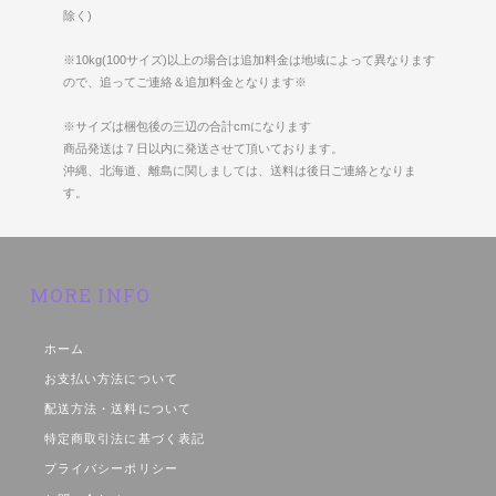
除く)
※10kg(100サイズ)以上の場合は追加料金は地域によって異なります
ので、追ってご連絡＆追加料金となります※
※サイズは梱包後の三辺の合計cmになります
商品発送は７日以内に発送させて頂いております。
沖縄、北海道、離島に関しましては、送料は後日ご連絡となりま
す。
MORE INFO
ホーム
お支払い方法について
配送方法・送料について
特定商取引法に基づく表記
プライバシーポリシー