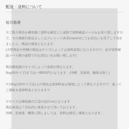
配送・送料について
佐川急便
※ご購入商品を梱包後に送料を確定した金額で送料確認メールをお送り致しますの
で、その後銀行振込もしくはクレジット決済(squere)にてお支払いを完了して頂き
ましたら、商品の発送となります。
(大型商品や同梱の場合はサイズによっては送料追加になりますので、必ず送料確
認メール後の金額でのお支払いをお願い致します)
商品梱包後のサイズによって金額が異なります。
5kg(80サイズ)までは一律850円となります。(沖縄、北海道、離島を除く)
※10kg(100サイズ)以上の場合は追加料金は地域によって異なりますので、追って
ご連絡＆追加料金となります※
※サイズは梱包後の三辺の合計cmになります
商品発送は７日以内に発送させて頂いております。
沖縄、北海道、離島に関しましては、送料は後日ご連絡となります。