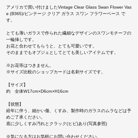
アメリカで買い付けましたVintage Clear Glass Swan Flower Vas
e (B365)/ビンテージ クリア ガラス スワン フラワーベース で
す。
とても薄いガラスで作られた繊細なデザインのスワンモチーフの
一輪挿しです。
お花と合わせてもらうと、とても可愛いです。
そのままでもオブジェとしてとても美しいアイテムです。
※お花等はつきません。
※サイズ比較のショップカードは名刺サイズです。
【サイズ】
約 全体W17cm×D6cm×H16cm
【状態】
経年に伴う、細かい傷、くすみ、製作時のガラスのムラなどは予
めご了承ください。
底に少しくすみ汚れとクラック(ヒビ)あり(写真参照)
※気になる方はお気軽にお問い合わせください。