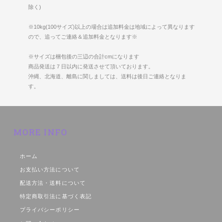
除く)
※10kg(100サイズ)以上の場合は追加料金は地域によって異なります
ので、追ってご連絡＆追加料金となります※
※サイズは梱包後の三辺の合計cmになります
商品発送は７日以内に発送させて頂いております。
沖縄、北海道、離島に関しましては、送料は後日ご連絡となりま
す。
MORE INFO
ホーム
お支払い方法について
配送方法・送料について
特定商取引法に基づく表記
プライバシーポリシー