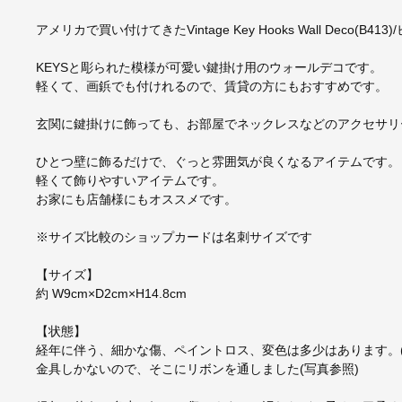
アメリカで買い付けてきたVintage Key Hooks Wall Deco(B
KEYSと彫られた模様が可愛い鍵掛け用のウォールデコです。
軽くて、画鋲でも付けれるので、賃貸の方にもおすすめです。
玄関に鍵掛けに飾っても、お部屋でネックレスなどのアクセサリ
ひとつ壁に飾るだけで、ぐっと雰囲気が良くなるアイテムです。
軽くて飾りやすいアイテムです。
お家にも店舗様にもオススメです。
※サイズ比較のショップカードは名刺サイズです
【サイズ】
約 W9cm×D2cm×H14.8cm
【状態】
経年に伴う、細かな傷、ペイントロス、変色は多少はあります。
金具しかないので、そこにリボンを通しました(写真参照)