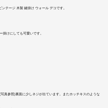
413)/ビンテージ 木製 鍵掛け ウォール デコです。
ー掛けにしても可愛いです。
(写真参照)裏面に少しネジが出ています。またホッチキスのような