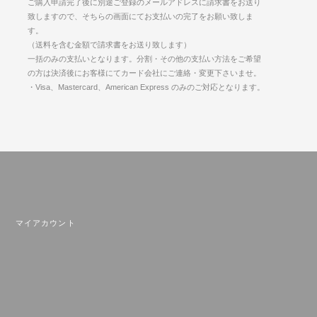
ご購入申請完了後に別途ご登録のメールアドレスに請求書をお送り
致しますので、そちらの画面にてお支払いの完了をお願い致しま
す。
（送料を含む金額で請求書をお送り致します）
一括のみの支払いとなります。分割・その他の支払い方法をご希望
の方は決済後にお客様にてカード会社にご連絡・変更下さいませ。
・Visa、Mastercard、American Express のみのご対応となります。
マイアカウント