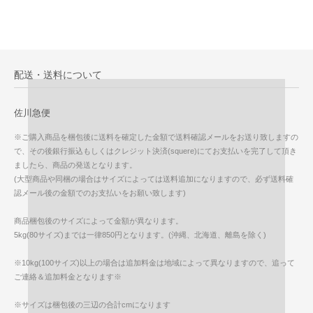
配送・送料について
佐川急便
※ご購入商品を梱包後に送料を確定した金額で送料確認メールをお送り致しますの
で、その後銀行振込もしくはクレジット決済(squere)にてお支払いを完了して頂き
ましたら、商品の発送となります。
(大型商品や同梱の場合はサイズによっては送料追加になりますので、必ず送料確
認メール後の金額でのお支払いをお願い致します)
商品梱包後のサイズによって金額が異なります。
5kg(80サイズ)までは一律850円となります。(沖縄、北海道、離島を除く)
※10kg(100サイズ)以上の場合は追加料金は地域によって異なりますので、追って
ご連絡＆追加料金となります※
※サイズは梱包後の三辺の合計cmになります