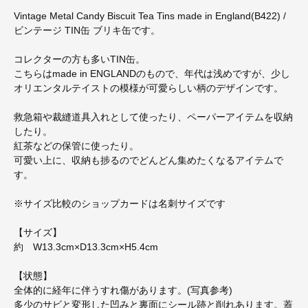
Vintage Metal Candy Biscuit Tea Tins made in England(B422) /
ビンテージ TIN缶 ブリキ缶です。
コレクターの方も多いTIN缶。
こちらはmade in ENGLANDのもので、年代は浅めですが、少し
オリエンタルテイストの模様が可愛らしい柄のデザインです。
救急箱や裁縫道具入れとして使ったり、ペーパーアイテムを収納
したり。
紅茶などの保管に使ったり。
可愛い上に、収納も捗るのでどんどん集めたくなるアイテムで
す。
※サイズ比較のショップカードは名刺サイズです
【サイズ】
約 W13.3cm×D13.3cm×H5.4cm
【状態】
全体的に経年に伴うすれ傷があります。(写真参考)
多少のサビと変形した凹みと裏面にシール跡と削れあります。蓋