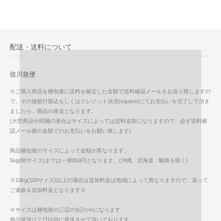
配送・送料について
佐川急便
※ご購入商品を梱包後に送料を確定した金額で送料確認メールをお送り致しますの
で、その後銀行振込もしくはクレジット決済(squere)にてお支払いを完了して頂き
ましたら、商品の発送となります。
(大型商品や同梱の場合はサイズによっては送料追加になりますので、必ず送料確
認メール後の金額でのお支払いをお願い致します)
商品梱包後のサイズによって金額が異なります。
5kg(80サイズ)までは一律850円となります。(沖縄、北海道、離島を除く)
※10kg(100サイズ)以上の場合は追加料金は地域によって異なりますので、追って
ご連絡＆追加料金となります※
※サイズは梱包後の三辺の合計cmになります
商品発送は７日以内に発送させて頂いております。