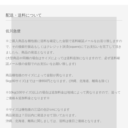
配送・送料について
佐川急便
※ご購入商品を梱包後に送料を確定した金額で送料確認メールをお送り致しますの
で、その後銀行振込もしくはクレジット決済(squere)にてお支払いを完了して頂き
ましたら、商品の発送となります。
(大型商品や同梱の場合はサイズによっては送料追加になりますので、必ず送料確
認メール後の金額でのお支払いをお願い致します)
商品梱包後のサイズによって金額が異なります。
5kg(80サイズ)までは一律850円となります。(沖縄、北海道、離島を除く)
※10kg(100サイズ)以上の場合は追加料金は地域によって異なりますので、追って
ご連絡＆追加料金となります※
※サイズは梱包後の三辺の合計cmになります
商品発送は７日以内に発送させて頂いております。
沖縄、北海道、離島に関しましては、送料は後日ご連絡となります。