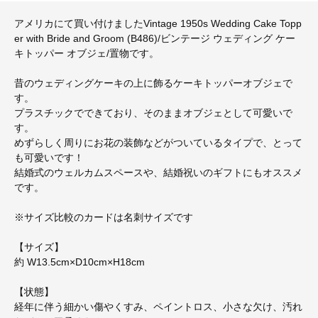
アメリカにて買い付けましたVintage 1950s Wedding Cake Topp
er with Bride and Groom (B486)/ビンテージ ウェディング ケー
キトッパー オブジェ/置物です。
昔のウェディングケーキの上に飾るケーキトッパーオブジェで
す。
プラスチックでできており、そのままオブジェとして可愛いで
す。
めずらしく周りにお花の装飾などがついているタイプで、とって
も可愛いです！
結婚式のウェルカムスペースや、結婚祝いのギフトにもオススメ
です。
※サイズ比較のカードは名刺サイズです
【サイズ】
約 W13.5cm×D10cm×H18cm
【状態】
経年に伴う細かい傷やくすみ、ペイントロス、小さな欠け、汚れ