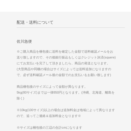
配送・送料について
佐川急便
※ご購入商品を梱包後に送料を確定した金額で送料確認メールをお
送り致しますので、その後銀行振込もしくはクレジット決済(squere)
にてお支払いを完了して頂きましたら、商品の発送となります。
(大型商品や同梱の場合はサイズによっては送料追加になりますの
で、必ず送料確認メール後の金額でのお支払いをお願い致します)
商品梱包後のサイズによって金額が異なります。
5kg(80サイズ)までは一律850円となります。(沖縄、北海道、離島を
除く)
※10kg(100サイズ)以上の場合は追加料金は地域によって異なります
ので、追ってご連絡＆追加料金となります※
※サイズは梱包後の三辺の合計cmになります