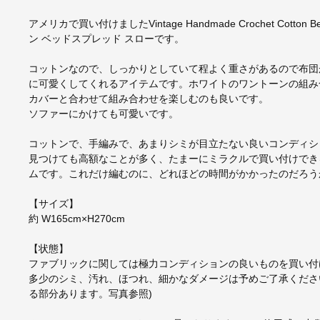
アメリカで買い付けましたVintage Handmade Crochet Cotton
ン ベッドスプレッド スローです。
コットンなので、しっかりとしていて程よく重さがあるので布団
に可愛くしてくれるアイテムです。ホワイトのワントーンの組み
カバーと合わせて組み合わせを楽しむのも良いです。
ソファーにかけても可愛いです。
コットンで、手編みで、あまりシミが目立たない良いコンディシ
見つけても高額なことが多く、たまーにミラクルで買い付けでき
ムです。これだけ編むのに、どれほどの時間がかかったのだろう
【サイズ】
約 W165cm×H270cm
【状態】
ファブリックに関しては極力コンディションの良いものを買い付
多少のシミ、汚れ、ほつれ、細かなダメージは予めご了承くださ
る部分あります。写真参照)