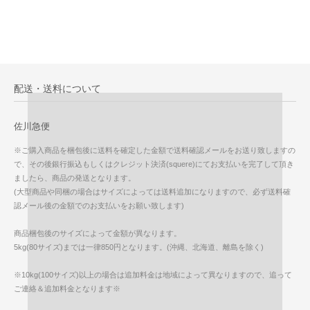
配送・送料について
佐川急便
※ご購入商品を梱包後に送料を確定した金額で送料確認メールをお送り致しますの
で、その後銀行振込もしくはクレジット決済(squere)にてお支払いを完了して頂き
ましたら、商品の発送となります。
(大型商品や同梱の場合はサイズによっては送料追加になりますので、必ず送料確
認メール後の金額でのお支払いをお願い致します)
商品梱包後のサイズによって金額が異なります。
5kg(80サイズ)までは一律850円となります。(沖縄、北海道、離島を除く)
※10kg(100サイズ)以上の場合は追加料金は地域によって異なりますので、追って
ご連絡＆追加料金となります※