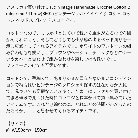
アメリカで買い付けましたVintage Handmade Crochet Cotton B
edspread / Throw(B501)ビンテージ ハンドメイド クロシェ コッ
トン ベッドスプレッド スローです。
コットンなので、しっかりとしていて程よく重さがあるので布団
がめくれにくく、そしてどうしても生活感の出るベッド周りを一
気に可愛くしてくれるアイテムです。ホワイトのワントーンの組
み合わせも可愛いし、ブラウンやベージュ、チェックなどのシー
ツやカバーと合わせて組み合わせを楽しむのも良いです。
ソファーにかけても可愛いです。
コットンで、手編みで、あまりシミが目立たない良いコンディシ
ョンで柄も良いビンテージのクロシェを探すのはなかなか大変
で、見つけても高額なことが多く、たまーにミラクルで買い付け
できる値段で見つけた時にコツコツと長年かけて買い集めていた
アイテムです。これだけ編むのに、どれほどの時間がかかったの
だろうか、、、と思わせてくれるアイテムです。
【サイズ】
約 W150cm×H150cm