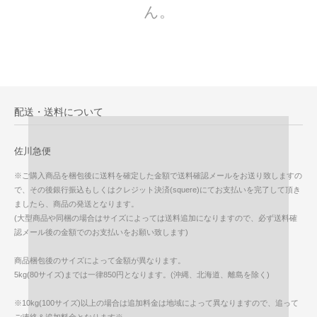
ん。
配送・送料について
佐川急便
※ご購入商品を梱包後に送料を確定した金額で送料確認メールをお送り致しますの
で、その後銀行振込もしくはクレジット決済(squere)にてお支払いを完了して頂き
ましたら、商品の発送となります。
(大型商品や同梱の場合はサイズによっては送料追加になりますので、必ず送料確
認メール後の金額でのお支払いをお願い致します)
商品梱包後のサイズによって金額が異なります。
5kg(80サイズ)までは一律850円となります。(沖縄、北海道、離島を除く)
※10kg(100サイズ)以上の場合は追加料金は地域によって異なりますので、追って
ご連絡＆追加料金となります※