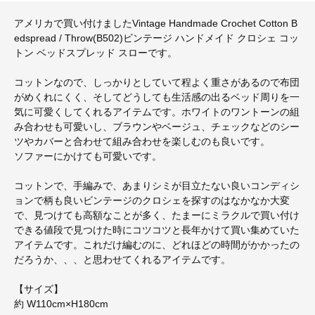
アメリカで買い付けましたVintage Handmade Crochet Cotton B
edspread / Throw(B502)ビンテージ ハンドメイド クロシェ コッ
トン ベッドスプレッド スローです。
コットンなので、しっかりとしていて程よく重さがあるので布団
がめくれにくく、そしてどうしても生活感の出るベッド周りを一
気に可愛くしてくれるアイテムです。ホワイトのワントーンの組
み合わせも可愛いし、ブラウンやベージュ、チェックなどのシー
ツやカバーと合わせて組み合わせを楽しむのも良いです。
ソファーにかけても可愛いです。
コットンで、手編みで、あまりシミが目立たない良いコンディシ
ョンで柄も良いビンテージのクロシェを探すのはなかなか大変
で、見つけても高額なことが多く、たまーにミラクルで買い付け
できる値段で見つけた時にコツコツと長年かけて買い集めていた
アイテムです。これだけ編むのに、どれほどの時間がかかったの
だろうか、、、と思わせてくれるアイテムです。
【サイズ】
約 W110cm×H180cm