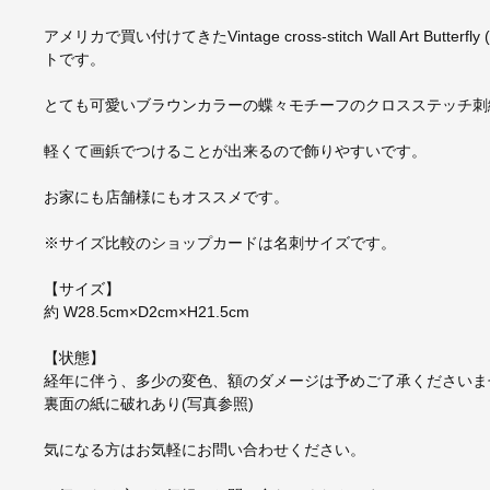
アメリカで買い付けてきたVintage cross-stitch Wall Art B
トです。
とても可愛いブラウンカラーの蝶々モチーフのクロスステッチ刺
軽くて画鋲でつけることが出来るので飾りやすいです。
お家にも店舗様にもオススメです。
※サイズ比較のショップカードは名刺サイズです。
【サイズ】
約 W28.5cm×D2cm×H21.5cm
【状態】
経年に伴う、多少の変色、額のダメージは予めご了承くださいま
裏面の紙に破れあり(写真参照)
気になる方はお気軽にお問い合わせください。