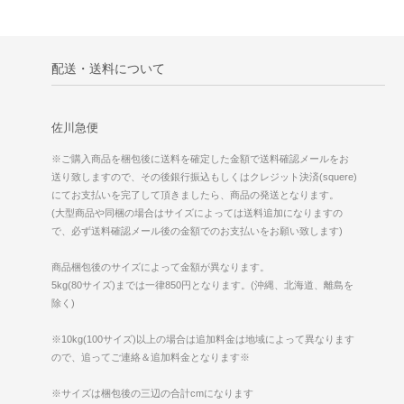
配送・送料について
佐川急便
※ご購入商品を梱包後に送料を確定した金額で送料確認メールをお
送り致しますので、その後銀行振込もしくはクレジット決済(squere)
にてお支払いを完了して頂きましたら、商品の発送となります。
(大型商品や同梱の場合はサイズによっては送料追加になりますの
で、必ず送料確認メール後の金額でのお支払いをお願い致します)
商品梱包後のサイズによって金額が異なります。
5kg(80サイズ)までは一律850円となります。(沖縄、北海道、離島を
除く)
※10kg(100サイズ)以上の場合は追加料金は地域によって異なります
ので、追ってご連絡＆追加料金となります※
※サイズは梱包後の三辺の合計cmになります