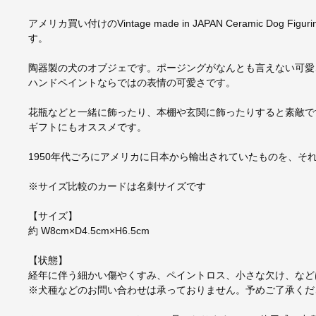
アメリカ買い付けのVintage made in JAPAN Ceramic Dog Fi
す。
陶器製の犬のオブジェです。ポージングがなんとも言えない可愛
ハンドペイントならではの表情の可愛さです。
花瓶などと一緒に飾ったり、本棚や玄関に飾ったりすると素敵で
ギフトにもオススメです。
1950年代ごろにアメリカに日本から輸出されていたものを、そ
※サイズ比較のカードは名刺サイズです
【サイズ】
約 W8cm×D4.5cm×H6.5cm
【状態】
経年に伴う細かい傷やくすみ、ペイントロス、小さな欠け、など
※犬種などのお問い合わせは承っておりません。予めご了承くだ