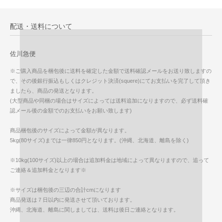
配送・送料について
佐川急便
※ご購入商品を梱包後に送料を確定した金額で送料確認メールをお送り致しますの
で、その後銀行振込もしくはクレジット決済(squere)にてお支払いを完了して頂き
ましたら、商品の発送となります。
(大型商品や同梱の場合はサイズによっては送料追加になりますので、必ず送料確
認メール後の金額でのお支払いをお願い致します)
商品梱包後のサイズによって金額が異なります。
5kg(80サイズ)までは一律850円となります。(沖縄、北海道、離島を除く)
※10kg(100サイズ)以上の場合は追加料金は地域によって異なりますので、追って
ご連絡＆追加料金となります※
※サイズは梱包後の三辺の合計cmになります
商品発送は７日以内に発送させて頂いております。
沖縄、北海道、離島に関しましては、送料は後日ご連絡となります。