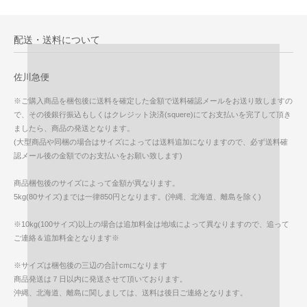
配送・送料について
佐川急便
※ご購入商品を梱包後に送料を確定した金額で送料確認メールをお送り致しますの
で、その後銀行振込もしくはクレジット決済(squere)にてお支払いを完了して頂き
ましたら、商品の発送となります。
(大型商品や同梱の場合はサイズによっては送料追加になりますので、必ず送料確
認メール後の金額でのお支払いをお願い致します)
商品梱包後のサイズによって金額が異なります。
5kg(80サイズ)までは一律850円となります。(沖縄、北海道、離島を除く)
※10kg(100サイズ)以上の場合は追加料金は地域によって異なりますので、追って
ご連絡＆追加料金となります※
※サイズは梱包後の三辺の合計cmになります
商品発送は７日以内に発送させて頂いております。
沖縄、北海道、離島に関しましては、送料は後日ご連絡となります。