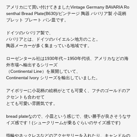
アメリカにて買い付けてきましたVintage Germany BAVARIA Ro
senthal Bread Plate(B630)/ビンテージ 陶器 ババリア製 小花柄
ブレット プレート パン皿です。
ドイツのババリア製で、
ババリアとは、ドイツのバイエルン地方のこと。
陶器メーカーが多く集まっている地域です。
ローゼンタール社は1930年代～1950年代頃、アメリカなどの海
外市場へ輸出するシリーズ
（Continental Line）を展開していて、
Continental Ivory シリーズを輸出していました。
アイボリーに小花柄の絵柄がとても可愛く、フチのゴールドのア
クセントも合わせて
とても可愛い雰囲気です。
bread plateなので、小皿という感じで、使い勝手が良さそうなサ
イズ感です！(シュークリームが乗るぐらいのサイズ感です)
指輪やネックレスなどのアクセサリーを入れたり、キャンドルの