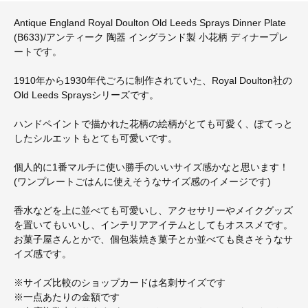
Antique England Royal Doulton Old Leeds Sprays Dinner Plate
(B633)/アンティーク 陶器 イングランド製 小花柄 ディナープレ
ートです。
1910年から1930年代ごろに制作されていた、Royal Doulton社の
Old Leeds Spraysシリーズです。
ハンドペイントで描かれた花柄の絵柄がとても可愛く、ぽてっと
したシルエットもとても可愛いです。
個人的に1番マルチに使い勝手のいいサイズ感かなと思います！
(ワンプレートごはんに使えそうなサイズ感のイメージです)
香水などを上に並べても可愛いし、アクセサリーやメイクグッズ
を置いてもいいし、インテリアアイテムとしてもオススメです。
お菓子屋さんとかで、個包装焼き菓子とか並べても良さそうなサ
イズ感です。
※サイズ比較のショップカードは名刺サイズです
※一点あたりの金額です