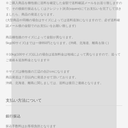
※ご購入商品を梱包後に送料を確定した金額で送料確認メールをお送り致しますの
で、その後銀行振込もしくはクレジット決済(squere)にてお支払いを完了して頂き
ましたら、商品の発送となります。
(大型商品や同梱の場合はサイズによっては送料追加になりますので、必ず送料確
認メール後の金額でのお支払いをお願い致します)
商品梱包後のサイズによって金額が異なります。
5kg(80サイズ)までは一律850円となります。(沖縄、北海道、離島を除く)
※10kg(100サイズ)以上の場合は追加料金は地域によって異なりますので、追って
ご連絡＆追加料金となります※
※サイズは梱包後の三辺の合計cmになります
商品発送は７日以内に発送させて頂いております。
沖縄、北海道、離島に関しましては、送料は後日ご連絡となります。
支払い方法について
銀行振込
振込手数料はお客様負担となります