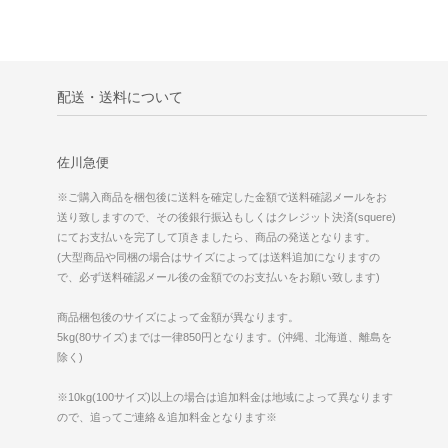
配送・送料について
佐川急便
※ご購入商品を梱包後に送料を確定した金額で送料確認メールをお
送り致しますので、その後銀行振込もしくはクレジット決済(squere)
にてお支払いを完了して頂きましたら、商品の発送となります。
(大型商品や同梱の場合はサイズによっては送料追加になりますの
で、必ず送料確認メール後の金額でのお支払いをお願い致します)
商品梱包後のサイズによって金額が異なります。
5kg(80サイズ)までは一律850円となります。(沖縄、北海道、離島を
除く)
※10kg(100サイズ)以上の場合は追加料金は地域によって異なります
ので、追ってご連絡＆追加料金となります※