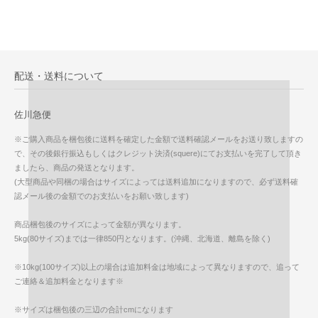
配送・送料について
佐川急便
※ご購入商品を梱包後に送料を確定した金額で送料確認メールをお送り致しますの
で、その後銀行振込もしくはクレジット決済(squere)にてお支払いを完了して頂き
ましたら、商品の発送となります。
(大型商品や同梱の場合はサイズによっては送料追加になりますので、必ず送料確
認メール後の金額でのお支払いをお願い致します)
商品梱包後のサイズによって金額が異なります。
5kg(80サイズ)までは一律850円となります。(沖縄、北海道、離島を除く)
※10kg(100サイズ)以上の場合は追加料金は地域によって異なりますので、追って
ご連絡＆追加料金となります※
※サイズは梱包後の三辺の合計cmになります