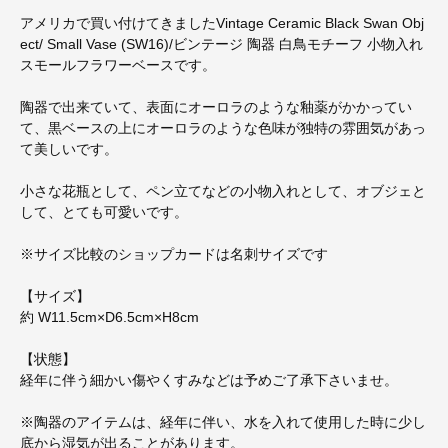
アメリカで買い付けてきましたVintage Ceramic Black Swan Obj
ect/ Small Vase (SW16)/ビンテージ 陶器 白鳥モチーフ 小物入れ
スモールフラワーベースです。
陶器で出来ていて、表面にオーロラのような釉薬がかかってい
て、黒ベースの上にオーロラのような色味が独特の雰囲気があっ
て美しいです。
小さな花瓶として、ペン立てなどの小物入れとして、オブジェと
して、とても可愛いです。
※サイズ比較のショップカードは名刺サイズです
【サイズ】
約 W11.5cm×D6.5cm×H8cm
【状態】
経年に伴う細かい傷やくすみなどは予めご了承下さいませ。
※陶器のアイテムは、経年に伴い、水を入れて使用した時に少し
底から湿気が出ることがあります。