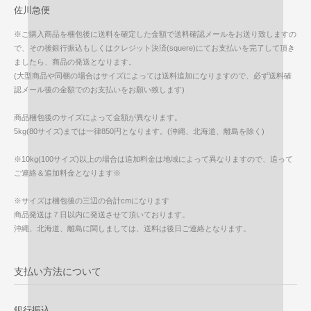
佐川急便
※ご購入商品を梱包後に送料を確定した金額で送料確認メールをお送り致しますの
で、その後銀行振込もしくはクレジット決済(squere)にてお支払いを完了して頂き
ましたら、商品の発送となります。
(大型商品や同梱の場合はサイズによっては送料追加になりますので、必ず送料確
認メール後の金額でのお支払いをお願い致します)
商品梱包後のサイズによって金額が異なります。
5kg(80サイズ)までは一律850円となります。(沖縄、北海道、離島を除く)
※10kg(100サイズ)以上の場合は追加料金は地域によって異なりますので、追って
ご連絡＆追加料金となります※
※サイズは梱包後の三辺の合計cmになります
商品発送は７日以内に発送させて頂いております。
沖縄、北海道、離島に関しましては、送料は後日ご連絡となります。
支払い方法について
銀行振込