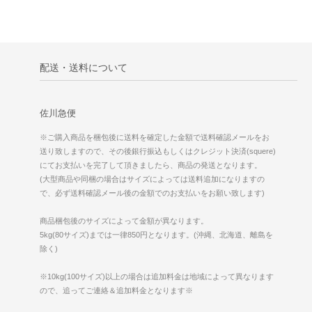
配送・送料について
佐川急便
※ご購入商品を梱包後に送料を確定した金額で送料確認メールをお
送り致しますので、その後銀行振込もしくはクレジット決済(squere)
にてお支払いを完了して頂きましたら、商品の発送となります。
(大型商品や同梱の場合はサイズによっては送料追加になりますの
で、必ず送料確認メール後の金額でのお支払いをお願い致します)
商品梱包後のサイズによって金額が異なります。
5kg(80サイズ)までは一律850円となります。(沖縄、北海道、離島を
除く)
※10kg(100サイズ)以上の場合は追加料金は地域によって異なります
ので、追ってご連絡＆追加料金となります※